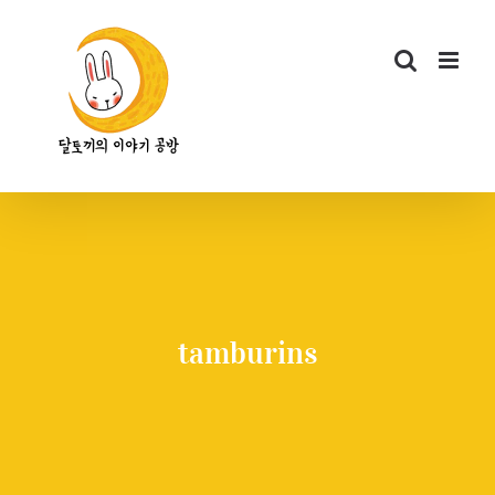
콘
텐
츠
로
건
너
뛰
기
tamburins