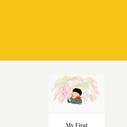
My First Cotton
Candy
My First