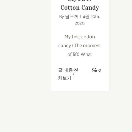
Cotton Candy
By
달토끼
|
4월 10th,
2020
My first cotton
candy (The moment
of lift) What
글 내용 전
0
체보기