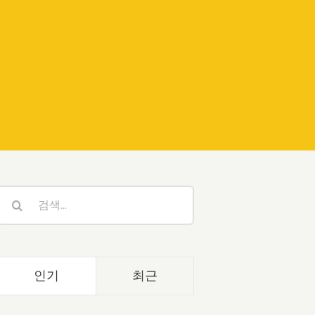
검
색:
인기
최근