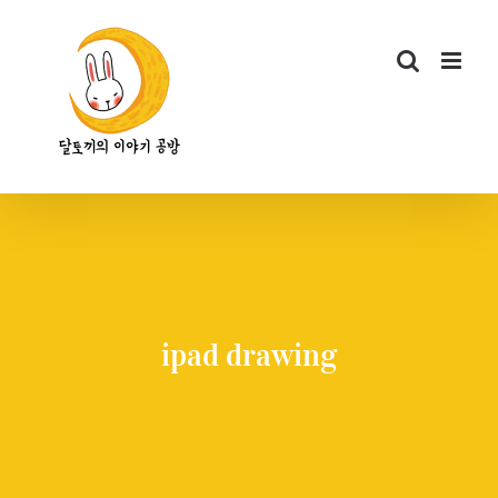
콘
텐
츠
로
건
너
뛰
기
ipad drawing