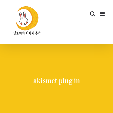
콘
텐
츠
로
건
너
뛰
기
akismet plug in