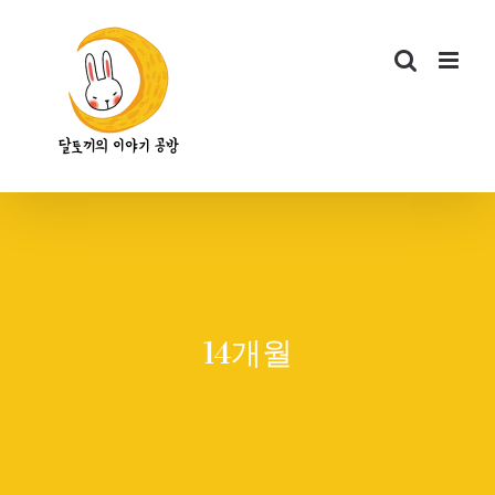
콘
텐
츠
로
건
너
뛰
기
14개월