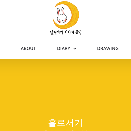
ABOUT
DIARY
DRAWING
홀로서기