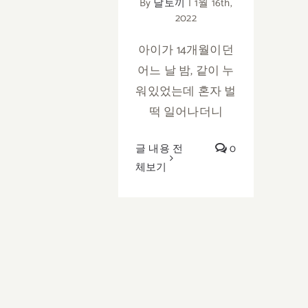
By
달토끼
|
1월 16th,
2022
아이가 14개월이던
어느 날 밤, 같이 누
워있었는데 혼자 벌
떡 일어나더니
글 내용 전
0
체보기