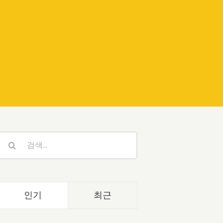
검
색:
인기
최근