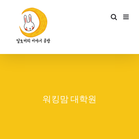
콘
텐
츠
로
건
너
뛰
기
워킹맘 대학원