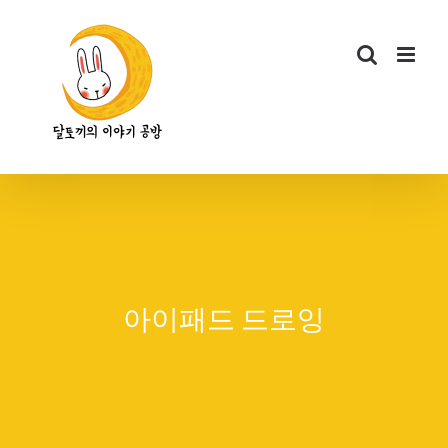
콘
텐
츠
로
건
너
뛰
기
아이패드 드로잉