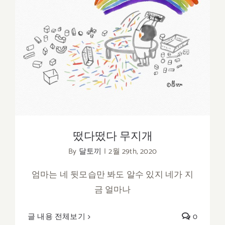
떴다떴다 무지개
떴다떴다 무지개
By
달토끼
|
2월 29th, 2020
엄마는 네 뒷모습만 봐도 알수 있지 네가 지
금 얼마나
글 내용 전체보기
0