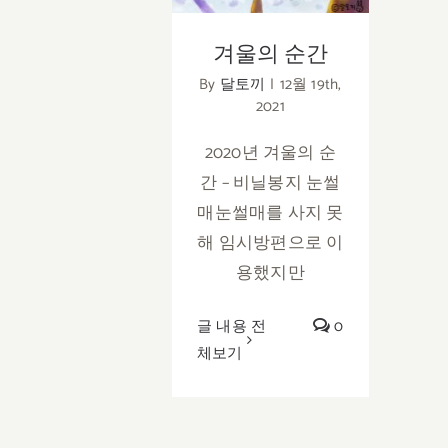
겨울의 순간
By
달토끼
|
12월 19th,
2021
2020년 겨울의 순
간 – 비닐봉지 눈썰
매눈썰매를 사지 못
해 임시방편으로 이
용했지만
글 내용 전
0
체보기