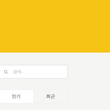
검
색:
인기
최근