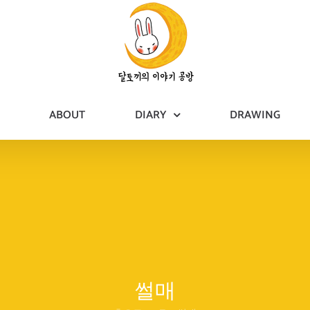
ABOUT
DIARY
DRAWING
썰매