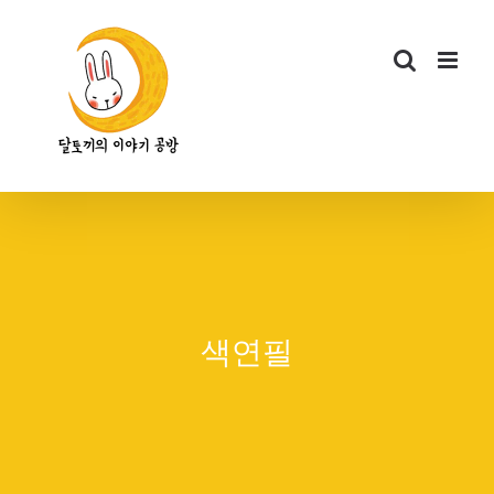
콘
텐
츠
로
건
너
뛰
기
색연필