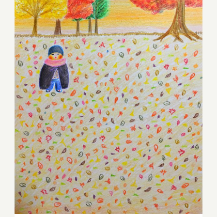
가을 펭귄